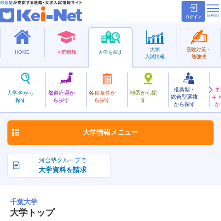
ログイン
大学
受験対策・
HOME
学問情報
大学を探す
入試情報
勉強法
推薦型・
オ
ちば
大学名から
都道府県か
各種条件か
地図から探
総合型選抜
キ
千葉大学
探す
ら探す
ら探す
す
国立
から探す
か
お気に入り
大学情報
メニュー
河合塾グループで
大学資料を請求
千葉大学
大学トップ