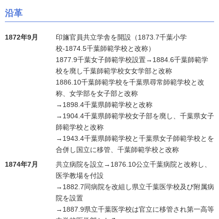
沿革
1872年9月
印旛官員共立学舎を開設（1873.7千葉小学
校-1874.5千葉師範学校と改称）
1877.9千葉女子師範学校設置→1884.6千葉師範学
校を廃し千葉師範学校女女学部と改称
1886.10千葉師範学校を千葉県尋常師範学校と改
称、女学部を女子部と改称
→1898.4千葉県師範学校と改称
→1904.4千葉県師範学校女子部を廃し、千葉県女子
師範学校と改称
→1943.4千葉県師範学校と千葉県女子師範学校とを
合併し国立に移管、千葉師範学校と改称
1874年7月
共立病院を設立→1876.10公立千葉病院と改称し、
医学教場を付設
→1882.7同病院を改組し県立千葉医学校及び附属病
院を設置
→1887.9県立千葉医学校は官立に移管され第一高等