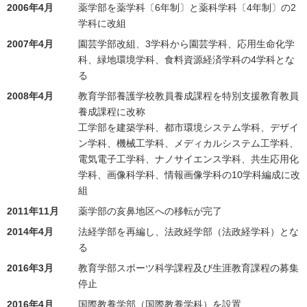
2006年4月
薬学部を薬学科〔6年制〕と薬科学科〔4年制〕の2
学科に改組
2007年4月
園芸学部改組、3学科から園芸学科、応用生命化学
科、緑地環境学科、食料資源経済学科の4学科とな
る
2008年4月
教育学部養護学校教員養成課程を特別支援教育教員
養成課程に改称
工学部を建築学科、都市環境システム学科、デザイ
ン学科、機械工学科、メディカルシステム工学科、
電気電子工学科、ナノサイエンス学科、共生応用化
学科、画像科学科、情報画像学科の10学科編成に改
組
2011年11月
薬学部の亥鼻地区への移転が完了
2014年4月
法経学部を再編し、法政経学部（法政経学科）とな
る
2016年3月
教育学部スポーツ科学課程及び生涯教育課程の募集
停止
2016年4月
国際教養学部（国際教養学科）を設置