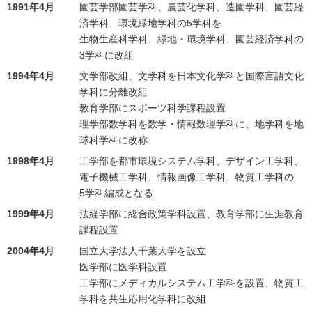
1991年4月
園芸学部園芸学科、農芸化学科、造園学科、園芸経
済学科、環境緑地学科の5学科を
生物生産科学科、緑地・環境学科、園芸経済学科の
3学科に改組
1994年4月
文学部改組、文学科を日本文化学科と国際言語文化
学科に分離改組
教育学部にスポーツ科学課程設置
理学部数学科を数学・情報数理学科に、地学科を地
球科学科に改称
1998年4月
工学部を都市環境システム学科、デザイン工学科、
電子機械工学科、情報画像工学科、物質工学科の
5学科編成となる
1999年4月
法経学部に総合政策学科設置、教育学部に生涯教育
課程設置
2004年4月
国立大学法人千葉大学を設立
医学部に医学科設置
工学部にメディカルシステム工学科を設置、物質工
学科を共生応用化学科に改組