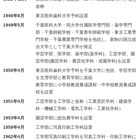
改称
1946年8月
東京医科歯科大学予科設置
1949年5月
千葉医科大学・同大学付属医学専門部・薬学専門
部・千葉師範学校・千葉青年師範学校・東京工業専
門学校・千葉農業専門学校を包括し、新制の国立総
合大学として千葉大学が発足
学芸学部、医学部、薬学部(薬学科)、工芸学部、園
芸学部(園芸学科・農芸化学科・造園学科)を設置
1950年4月
東京医科歯科大学予科を千葉大学に包括、学芸学部
を文理学部と教育学部に改組
教育学部に小学校教員養成課程・中学校教員養成課
程を設置
1951年4月
工芸学部を工学部と改称（工業意匠学科・建築学
科・機械工学科・電気工学科・工業化学科）
1953年4月
園芸学部に総合農学科を設置
1958年4月
工学部に写真印刷工学科設置
1962年4月
工学部写真印刷工学科を写真工学科・印刷工学科に