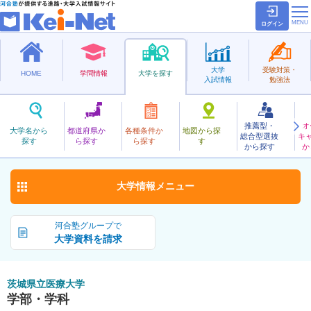
ログイン
大学
受験対策・
HOME
学問情報
大学を探す
入試情報
勉強法
推薦型・
オ
いばらきけんりついりょう
大学名から
都道府県か
各種条件か
地図から探
総合型選抜
キ
茨城県立医療大学
探す
ら探す
ら探す
す
公立
から探す
か
お気に入り
大学情報
メニュー
河合塾グループで
大学資料を請求
茨城県立医療大学
学部・学科