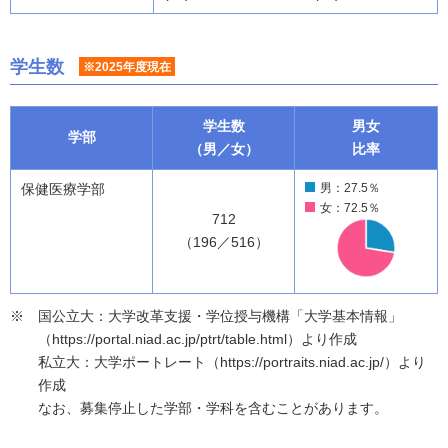
学生数
※2025年度現在
学生数
男女
学部
（男／女）
比率
保健医療学部
男：27.5％
女：72.5％
712
（196／516）
国公立大：大学改革支援・学位授与機構「大学基本情報」
（https://portal.niad.ac.jp/ptrt/table.html）より作成
私立大：大学ポートレート（https://portraits.niad.ac.jp/）より
作成
なお、募集停止した学部・学科を含むことがあります。