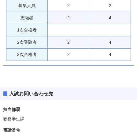
募集人員
2
2
志願者
2
4
1次合格者
2次受験者
2
4
2次合格者
2
4
入試お問い合わせ先
担当部署
教務学生課
電話番号