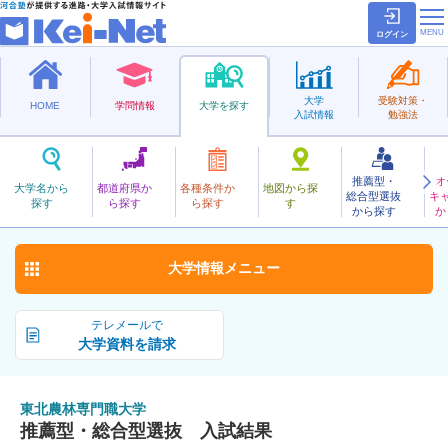
ログイン
大学
受験対策・
HOME
学問情報
大学を探す
入試情報
勉強法
推薦型・
オ
とうほくのうりんせんもんしょく
大学名から
都道府県か
各種条件か
地図から探
総合型選抜
キ
東北農林専門職大学
探す
ら探す
ら探す
す
公立
から探す
か
お気に入り
大学情報
メニュー
テレメールで
大学資料を請求
東北農林専門職大学
推薦型・総合型選抜 入試結果