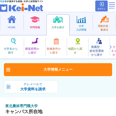
ログイン
大学
受験対策・
HOME
学問情報
大学を探す
入試情報
勉強法
推薦型・
オ
とうほくのうりんせんもんしょく
大学名から
都道府県か
各種条件か
地図から探
総合型選抜
キ
東北農林専門職大学
探す
ら探す
ら探す
す
公立
から探す
か
お気に入り
大学情報
メニュー
テレメールで
大学資料を請求
東北農林専門職大学
キャンパス所在地