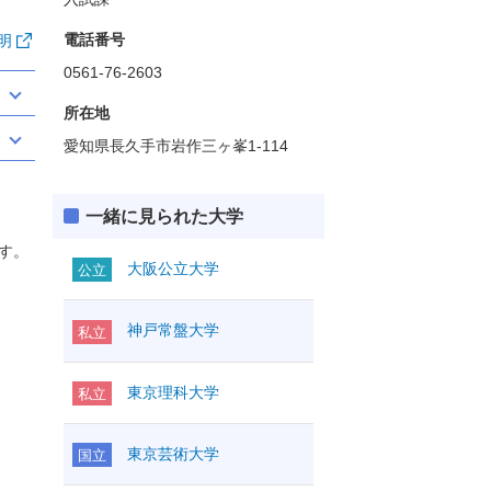
電話番号
明
0561-76-2603
所在地
愛知県長久手市岩作三ヶ峯1-114
一緒に見られた大学
す。
大阪公立大学
公立
神戸常盤大学
私立
東京理科大学
私立
東京芸術大学
国立