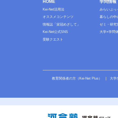
HOME
学問情報
Kei-Net活用法
みらいぶっ
オススメコンテンツ
暮らしの中
情報誌「栄冠めざして」
ゼミ・研究
Kei-Net公式SNS
大学×学問
受験クエスト
教育関係者の方（Kei-Net Plus）
大学