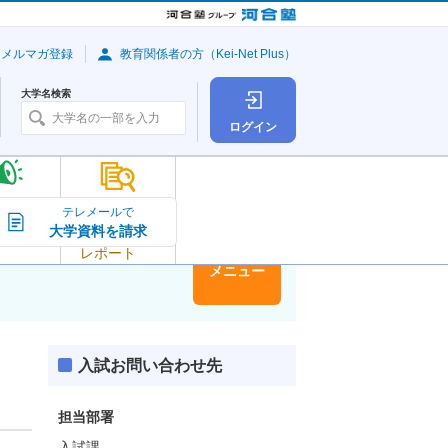
・メルマガ登録
教育関係者の方（Kei-Net Plus）
大学名検索
ログイン
大学の今
テレメールで
大学資料を請求
大学
トピック＆
レポート
大学情報
メニュー
入試お問い合わせ先
担当部署
入試課