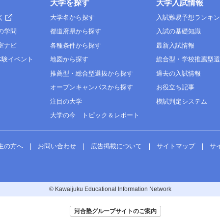
大学を探す
大学入試情報
く
大学名から探す
入試難易予想ランキ
の学問
都道府県から探す
入試の基礎知識
室ナビ
各種条件から探す
最新入試情報
体験イベント
地図から探す
総合型・学校推薦型
推薦型・総合型選抜から探す
過去の入試情報
オープンキャンパスから探す
お役立ち記事
注目の大学
模試判定システム
大学の今 トピック＆レポート
生の方へ
お問い合わせ
広告掲載について
サイトマップ
サ
© Kawaijuku Educational Information Network
河合塾グループサイトのご案内