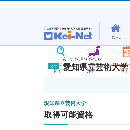
HOME
あいちけんりつげいじゅつ
大学名から
都道府県から
各種条件
愛知県立芸術大学
公立
探す
探す
探す
愛知県立芸術大学
取得可能資格