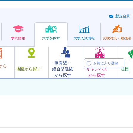
新規会員
学問情報
大学を探す
大学
入試情報
受験対策・
勉強法
推薦型・
オープン
お気に入り登録
から
地図から探す
総合型選抜
キャンパス
注目の
から探す
から探す