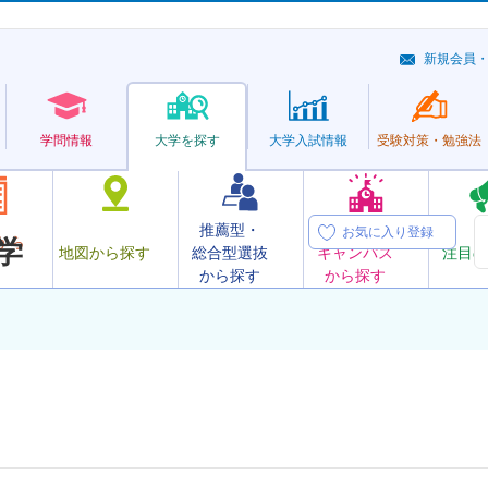
新規会員
学問情報
大学を探す
大学
入試情報
受験対策・
勉強法
推薦型・
オープン
お気に入り登録
から
学
地図から探す
総合型選抜
キャンパス
注目の
から探す
から探す