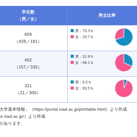
学生数
男女
比率
（男／女）
男：70.3％
609
女：29.7％
（428／181）
男：31.9％
492
女：68.1％
（157／335）
男：6.5％
321
女：93.5％
（21／300）
ttps://portal.niad.ac.jp/ptrt/table.html）より作成
.niad.ac.jp/）より作成
があります。