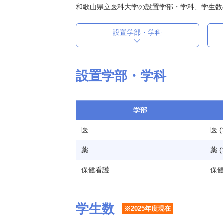
和歌山県立医科大学の設置学部・学科、学生数
設置学部・学科
設置学部・学科
学部
医
医 (
薬
薬 (
保健看護
保健
学生数
※2025年度現在