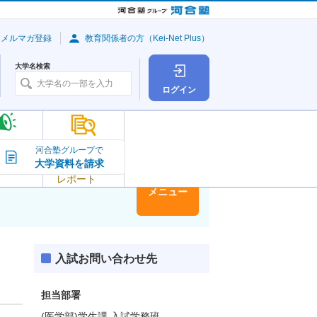
・メルマガ登録
教育関係者の方（Kei-Net Plus）
大学名検索
ログイン
大学の今
河合塾グループで
大学資料を請求
大学
トピック＆
レポート
大学情報
メニュー
入試お問い合わせ先
担当部署
(医学部)学生課 入試学務班