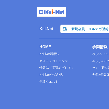
Kei-Net
新規会員・メルマガ登録
HOME
学問情報
Kei-Net活用法
みらいぶっ
オススメコンテンツ
暮らしの中
情報誌「栄冠めざして」
ゼミ・研究
Kei-Net公式SNS
大学×学問
受験クエスト