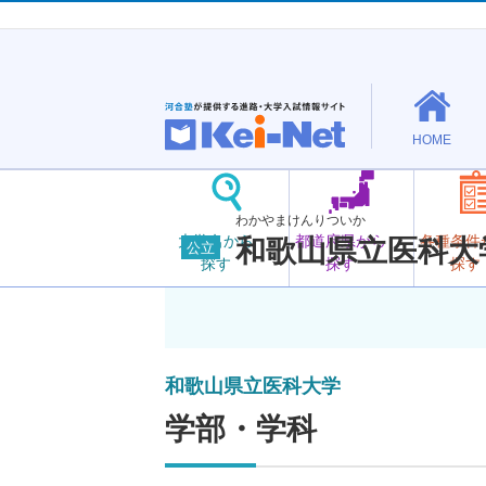
HOME
わかやまけんりついか
大学名から
都道府県から
各種条件
和歌山県立医科大
公立
探す
探す
探す
和歌山県立医科大学
学部・学科