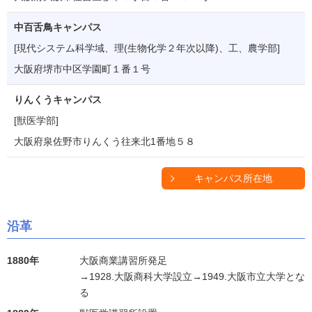
中百舌鳥キャンパス
[現代システム科学域、理(生物化学２年次以降)、工、農学部]
大阪府堺市中区学園町１番１号
りんくうキャンパス
[獣医学部]
大阪府泉佐野市りんくう往来北1番地５８
キャンパス所在地
沿革
1880年
大阪商業講習所発足
→1928.大阪商科大学設立→1949.大阪市立大学とな
る