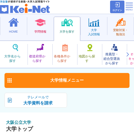
ログイン
大学
受験対策・
HOME
学問情報
大学を探す
入試情報
勉強法
推薦型・
オ
おおさかこうりつ
大学名から
都道府県か
各種条件か
地図から探
総合型選抜
キ
大阪公立大学
探す
ら探す
ら探す
す
公立
から探す
か
お気に入り
大学情報
メニュー
テレメールで
大学資料を請求
大阪公立大学
大学トップ