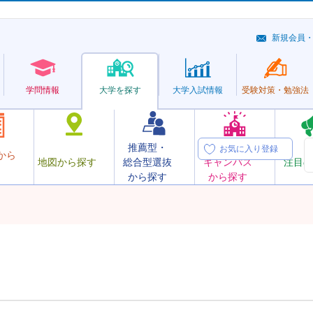
新規会員
学問情報
大学を探す
大学
入試情報
受験対策・
勉強法
推薦型・
オープン
お気に入り登録
から
地図から探す
総合型選抜
キャンパス
注目の
から探す
から探す