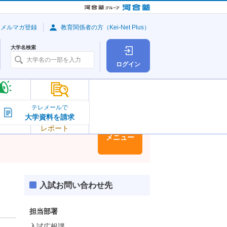
・メルマガ登録
教育関係者の方（Kei-Net Plus）
大学名検索
ログイン
大学の今
テレメールで
大学資料を請求
大学
トピック＆
レポート
大学情報
メニュー
入試お問い合わせ先
担当部署
入試広報課