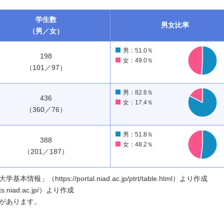
学生数
男女
比率
（男／女）
男：51.0％
198
女：49.0％
（101／97）
男：82.6％
436
女：17.4％
（360／76）
男：51.8％
388
女：48.2％
（201／187）
ttps://portal.niad.ac.jp/ptrt/table.html）より作成
.niad.ac.jp/）より作成
があります。