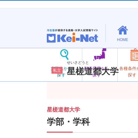
HOME
せいさどうと
大学名から
都道府県から
各種条件
星槎道都大学
私立
探す
探す
探す
星槎道都大学
学部・学科