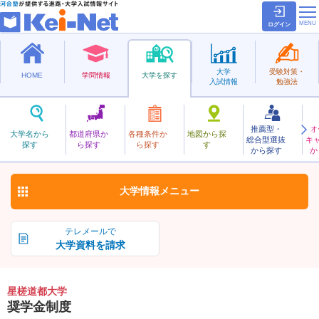
ログイン
大学
受験対策・
HOME
学問情報
大学を探す
入試情報
勉強法
推薦型・
オ
せいさどうと
大学名から
都道府県か
各種条件か
地図から探
総合型選抜
キ
星槎道都大学
探す
ら探す
ら探す
す
私立
から探す
か
お気に入り
大学情報
メニュー
テレメールで
大学資料を請求
星槎道都大学
奨学金制度