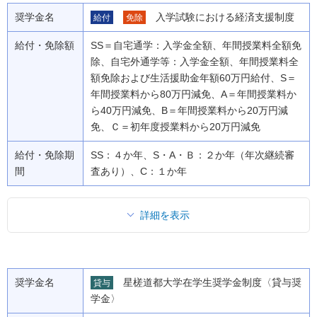
奨学金名
入学試験における経済支援制度
給付
免除
給付・免除額
SS＝自宅通学：入学金全額、年間授業料全額免
除、自宅外通学等：入学金全額、年間授業料全
額免除および生活援助金年額60万円給付、S＝
年間授業料から80万円減免、A＝年間授業料か
ら40万円減免、B＝年間授業料から20万円減
免、Ｃ＝初年度授業料から20万円減免
給付・免除期
SS：４か年、S・A・Ｂ：２か年（年次継続審
間
査あり）、C：１か年
詳細を表示
奨学金名
星槎道都大学在学生奨学金制度〈貸与奨
貸与
学金〉