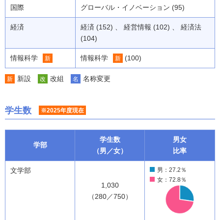
国際
グローバル・イノベーション (95)
経済
経済 (152) 、 経営情報 (102) 、 経済法
(104)
情報科学
情報科学
(100)
新
新
新設
改組
名称変更
新
改
名
学生数
※2025年度現在
学生数
男女
学部
（男／女）
比率
文学部
男：27.2％
女：72.8％
1,030
（280／750）