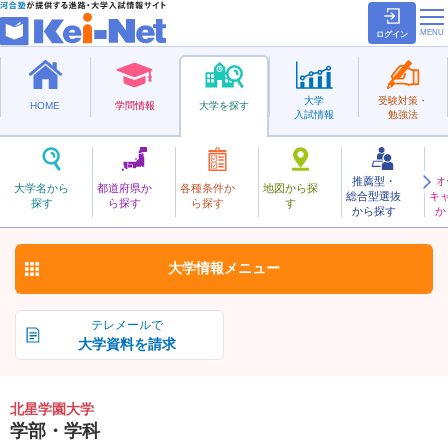
ログイン
大学
受験対策・
HOME
学問情報
大学を探す
入試情報
勉強法
推薦型・
オ
ほくせいがくえん
大学名から
都道府県か
各種条件か
地図から探
総合型選抜
キ
北星学園大学
探す
ら探す
ら探す
す
私立
から探す
か
お気に入り
大学情報
メニュー
テレメールで
大学資料を請求
北星学園大学
学部・学科