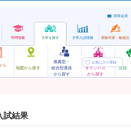
新規会員
学問情報
大学を探す
大学
入試情報
受験対策・
勉強法
推薦型・
オープン
お気に入り登録
から
地図から探す
総合型選抜
キャンパス
注目の
から探す
から探す
入試結果