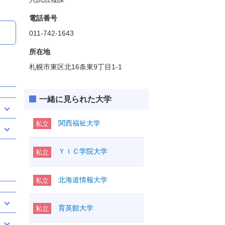
電話番号
011-742-1643
所在地
札幌市東区北16条東9丁目1-1
一緒に見られた大学
関西福祉大学
私立
ＹＩＣ学院大学
私立
北海道情報大学
私立
育英館大学
私立