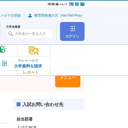
・メルマガ登録
教育関係者の方（Kei-Net Plus）
大学名検索
ログイン
大学の今
テレメールで
大学資料を請求
大学
トピック＆
レポート
大学情報
メニュー
入試お問い合わせ先
担当部署
入試広報課