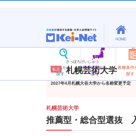
HOME
さっぽろげいじゅつ
大学名から
都道府県から
各種条件
札幌芸術大学
私立
探す
探す
探す
2027年4月札幌大谷大学から名称変更予定
札幌芸術大学
推薦型・総合型選抜 