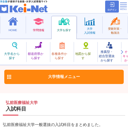
ログイン
大学
受験対策・
HOME
学問情報
大学を探す
入試情報
勉強法
推薦型・
オ
ひろさきいりょうふくし
大学名から
都道府県か
各種条件か
地図から探
総合型選抜
キ
弘前医療福祉大学
探す
ら探す
ら探す
す
私立
から探す
か
お気に入り
大学情報
メニュー
弘前医療福祉大学
入試科目
弘前医療福祉大学一般選抜の入試科目をまとめました。