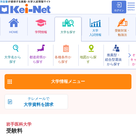
ログイン
大学
受験対策・
HOME
学問情報
大学を探す
入試情報
勉強法
推薦型・
オ
いわていか
大学名から
都道府県か
各種条件か
地図から探
総合型選抜
キ
岩手医科大学
探す
ら探す
ら探す
す
私立
から探す
か
お気に入り
大学情報
メニュー
テレメールで
大学資料を請求
岩手医科大学
受験料