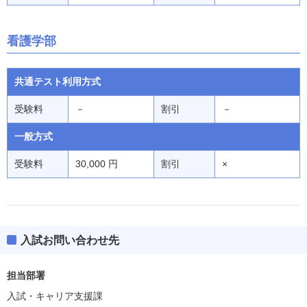
看護学部
共通テスト利用方式
受験料
－
割引
－
一般方式
受験料
30,000 円
割引
×
入試お問い合わせ先
担当部署
入試・キャリア支援課