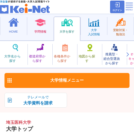
ログイン
大学
受験対策・
HOME
学問情報
大学を探す
入試情報
勉強法
推薦型・
オ
さいたまいか
大学名から
都道府県か
各種条件か
地図から探
総合型選抜
キ
埼玉医科大学
探す
ら探す
ら探す
す
私立
から探す
か
お気に入り
大学情報
メニュー
テレメールで
大学資料を請求
埼玉医科大学
大学トップ