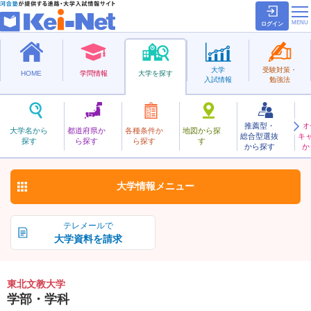
ログイン
大学
受験対策・
HOME
学問情報
大学を探す
入試情報
勉強法
推薦型・
オ
とうほくぶんきょう
大学名から
都道府県か
各種条件か
地図から探
総合型選抜
キ
東北文教大学
探す
ら探す
ら探す
す
私立
から探す
か
お気に入り
大学情報
メニュー
テレメールで
大学資料を請求
東北文教大学
学部・学科