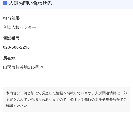
入試お問い合わせ先
人間科学部
偏差値
35.0
担当部署
入試広報センター
学科・専攻等
ボーダー偏差値
電話番号
人間関係
35.0
023-688-2296
子ども教育
35.0
所在地
山形市片谷地515番地
本内容は、河合塾にて調査した情報を掲載しています。入試関連情報は一部
予定を含んでいる場合もありますので、必ず大学発行の学生募集要項等でご
確認ください。