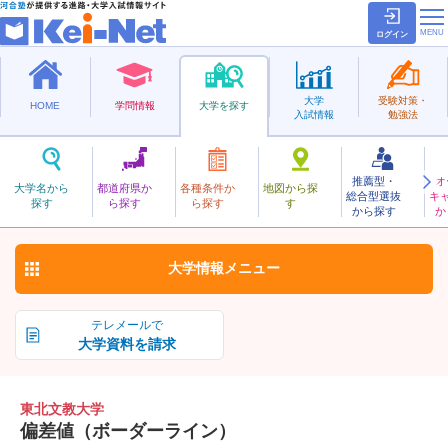
ログイン
大学
受験対策・
HOME
学問情報
大学を探す
入試情報
勉強法
推薦型・
オ
とうほくぶんきょう
大学名から
都道府県か
各種条件か
地図から探
総合型選抜
キ
東北文教大学
探す
ら探す
ら探す
す
私立
から探す
か
お気に入り
大学情報
メニュー
テレメールで
大学資料を請求
東北文教大学
偏差値（ボーダーライン）