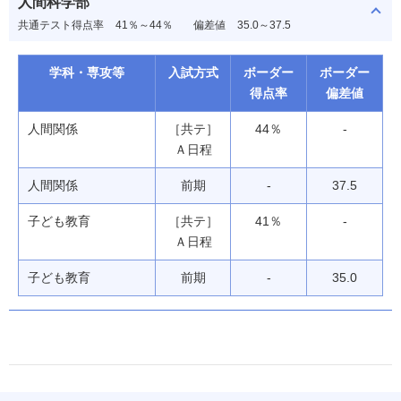
人間科学部
共通テスト得点率
41％～44％
偏差値
35.0～37.5
学科・専攻等
入試方式
ボーダー
ボーダー
得点率
偏差値
人間関係
［共テ］
44％
-
Ａ日程
人間関係
前期
-
37.5
子ども教育
［共テ］
41％
-
Ａ日程
子ども教育
前期
-
35.0