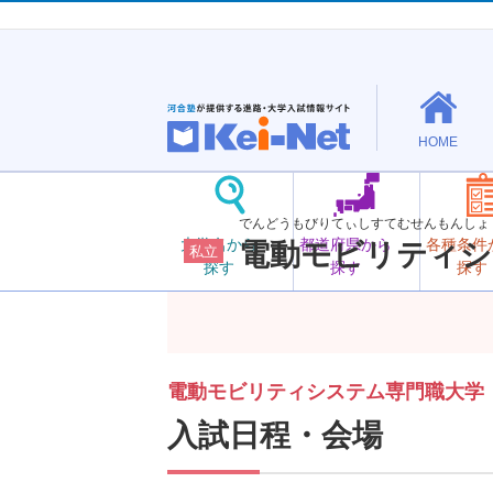
HOME
でんどうもびりてぃしすてむせんもんしょ
大学名から
都道府県から
各種条件
電動モビリティシ
私立
探す
探す
探す
電動モビリティシステム専門職大学
入試日程・会場