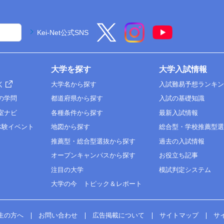
Kei-Net公式SNS
大学を探す
大学入試情報
く
大学名から探す
入試難易予想ランキ
の学問
都道府県から探す
入試の基礎知識
室ナビ
各種条件から探す
最新入試情報
体験イベント
地図から探す
総合型・学校推薦型
推薦型・総合型選抜から探す
過去の入試情報
オープンキャンパスから探す
お役立ち記事
注目の大学
模試判定システム
大学の今 トピック＆レポート
生の方へ
お問い合わせ
広告掲載について
サイトマップ
サ