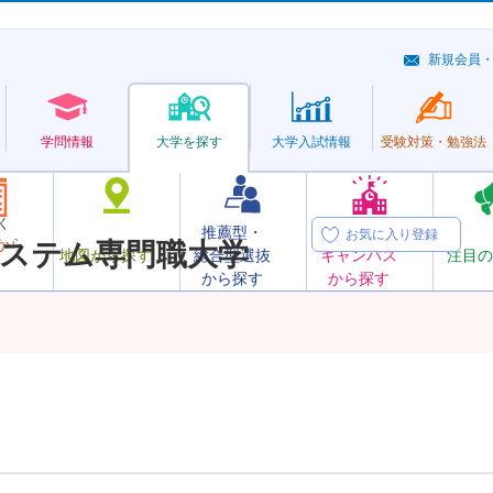
新規会員
学問情報
大学を探す
大学
入試情報
受験対策・
勉強法
く
推薦型・
オープン
お気に入り登録
から
ステム専門職大学
地図から探す
総合型選抜
キャンパス
注目の
から探す
から探す