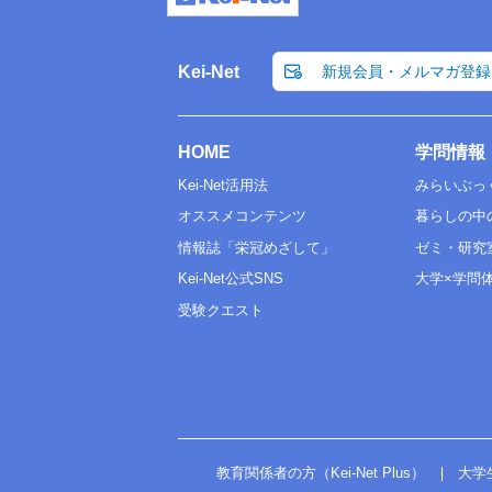
Kei-Net
新規会員・メルマガ登録
HOME
学問情報
Kei-Net活用法
みらいぶっ
オススメコンテンツ
暮らしの中
情報誌「栄冠めざして」
ゼミ・研究
Kei-Net公式SNS
大学×学問
受験クエスト
教育関係者の方（Kei-Net Plus）
大学