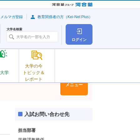
・メルマガ登録
教育関係者の方（Kei-Net Plus）
大学名検索
ログイン
大学の今
大学
トピック＆
レポート
大学情報
メニュー
入試お問い合わせ先
担当部署
学務課教務係