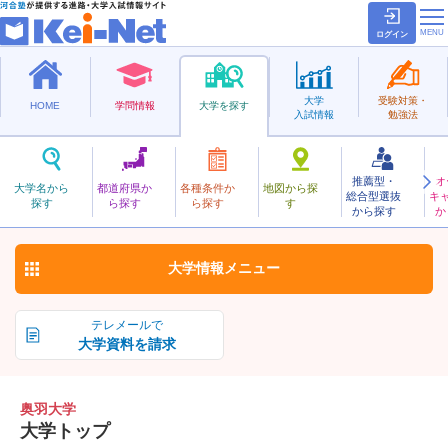
ログイン
大学
受験対策・
HOME
学問情報
大学を探す
入試情報
勉強法
推薦型・
オ
おうう
大学名から
都道府県か
各種条件か
地図から探
総合型選抜
キ
奥羽大学
探す
ら探す
ら探す
す
私立
から探す
か
お気に入り
大学情報
メニュー
テレメールで
大学資料を請求
奥羽大学
大学トップ