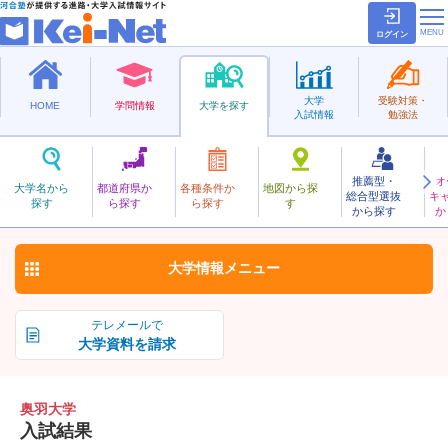
ログイン
大学
受験対策・
HOME
学問情報
大学を探す
入試情報
勉強法
推薦型・
オ
おうう
大学名から
都道府県か
各種条件か
地図から探
総合型選抜
キ
奥羽大学
探す
ら探す
ら探す
す
私立
から探す
か
お気に入り
大学情報
メニュー
テレメールで
大学資料を請求
奥羽大学
入試結果