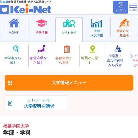
ログイン
大学
受験対策・
HOME
学問情報
大学を探す
入試情報
勉強法
推薦型・
オ
ふくしまがくいん
大学名から
都道府県か
各種条件か
地図から探
総合型選抜
キ
福島学院大学
探す
ら探す
ら探す
す
私立
から探す
か
お気に入り
大学情報
メニュー
テレメールで
大学資料を請求
福島学院大学
学部・学科