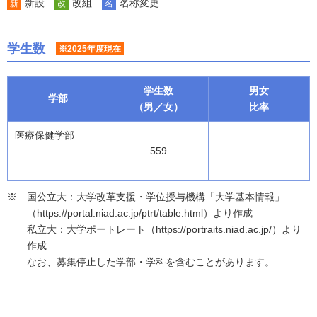
新設
改組
名称変更
新
改
名
学生数
※2025年度現在
学生数
男女
学部
（男／女）
比率
医療保健学部
559
国公立大：大学改革支援・学位授与機構「大学基本情報」
（https://portal.niad.ac.jp/ptrt/table.html）より作成
私立大：大学ポートレート（https://portraits.niad.ac.jp/）より
作成
なお、募集停止した学部・学科を含むことがあります。