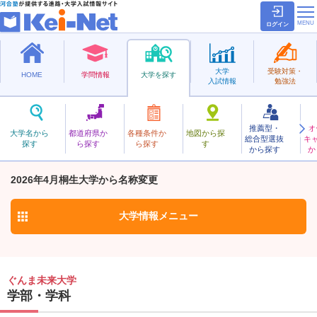
ログイン
大学
受験対策・
HOME
学問情報
大学を探す
入試情報
勉強法
推薦型・
オ
ぐんまみらい
大学名から
都道府県か
各種条件か
地図から探
総合型選抜
キ
ぐんま未来大学
探す
ら探す
ら探す
す
私立
から探す
か
お気に入り
2026年4月桐生大学から名称変更
大学情報
メニュー
ぐんま未来大学
学部・学科