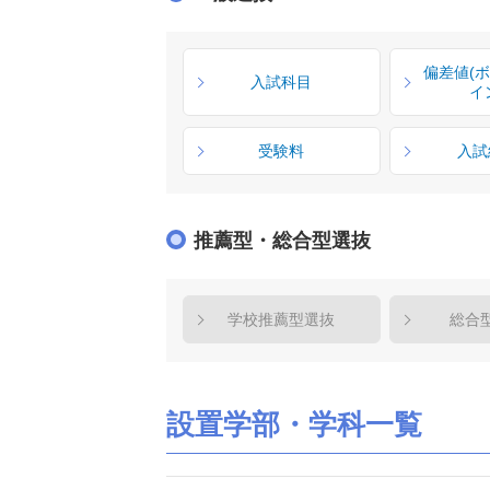
偏差値(
入試科目
イ
受験料
入試
推薦型・総合型選抜
学校推薦型選抜
総合
設置学部・学科一覧