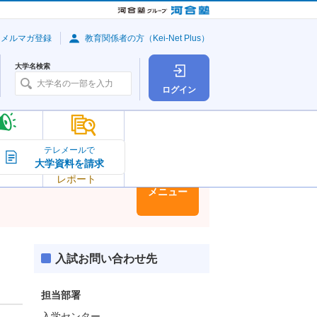
・メルマガ登録
教育関係者の方（Kei-Net Plus）
大学名検索
ログイン
大学の今
テレメールで
大学資料を請求
大学
トピック＆
レポート
大学情報
メニュー
入試お問い合わせ先
担当部署
入学センター