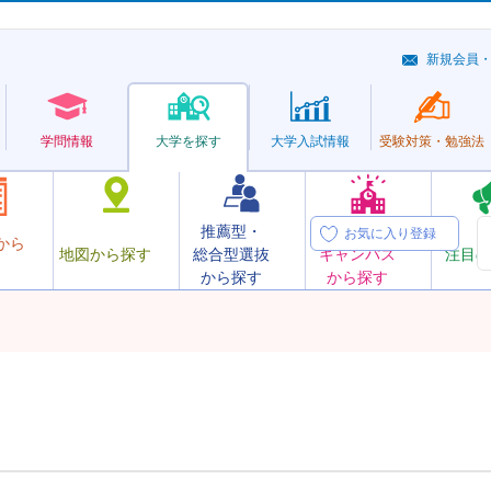
新規会員
学問情報
大学を探す
大学
入試情報
受験対策・
勉強法
推薦型・
オープン
お気に入り登録
から
地図から探す
総合型選抜
キャンパス
注目の
から探す
から探す