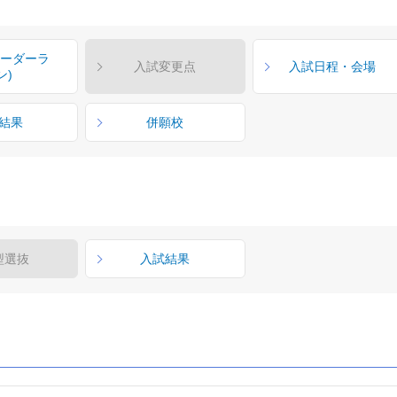
ボーダーラ
入試変更点
入試日程・会場
ン)
結果
併願校
型選抜
入試結果