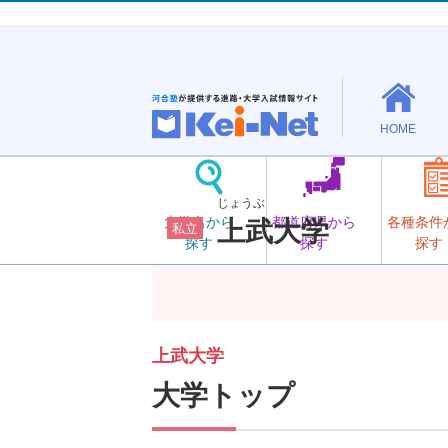
HOME
じょうぶ
大学名から
都道府県から
各種条件
上武大学
私立
探す
探す
探す
上武大学
大学トップ