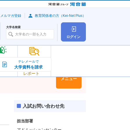
・メルマガ登録
教育関係者の方（Kei-Net Plus）
大学名検索
ログイン
大学の今
テレメールで
大学資料を請求
大学
トピック＆
レポート
大学情報
メニュー
入試お問い合わせ先
担当部署
アドミッションセンター