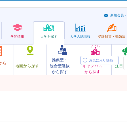
新規会員
学問情報
大学を探す
大学
入試情報
受験対策・
勉強法
推薦型・
オープン
お気に入り登録
から
地図から探す
総合型選抜
キャンパス
注目の
から探す
から探す