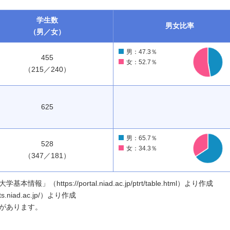
学生数
男女
比率
（男／女）
男：47.3％
455
女：52.7％
（215／240）
625
男：65.7％
528
女：34.3％
（347／181）
ttps://portal.niad.ac.jp/ptrt/table.html）より作成
.niad.ac.jp/）より作成
があります。