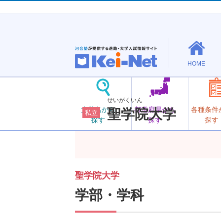
HOME
せいがくいん
大学名から
都道府県から
各種条件
聖学院大学
私立
探す
探す
探す
聖学院大学
学部・学科