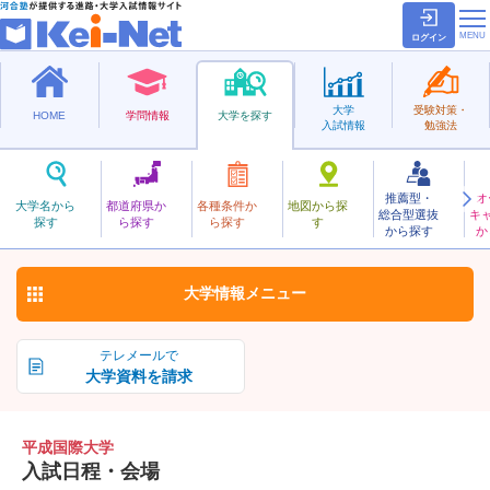
ログイン
大学
受験対策・
HOME
学問情報
大学を探す
入試情報
勉強法
推薦型・
オ
へいせいこくさい
大学名から
都道府県か
各種条件か
地図から探
総合型選抜
キ
平成国際大学
探す
ら探す
ら探す
す
私立
から探す
か
お気に入り
大学情報
メニュー
テレメールで
大学資料を請求
平成国際大学
入試日程・会場