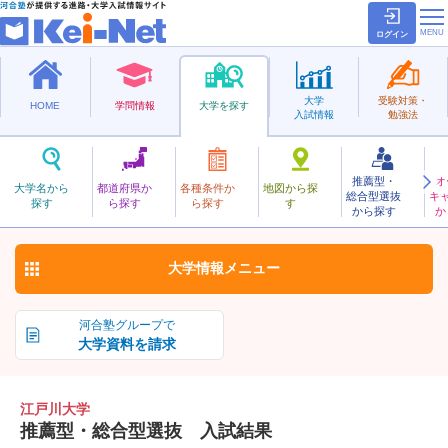
ログイン
大学
受験対策・
HOME
学問情報
大学を探す
入試情報
勉強法
推薦型・
オ
えどがわ
大学名から
都道府県か
各種条件か
地図から探
総合型選抜
キ
江戸川大学
探す
ら探す
ら探す
す
私立
から探す
か
お気に入り
大学情報
メニュー
河合塾グループで
大学資料を請求
江戸川大学
推薦型・総合型選抜 入試結果