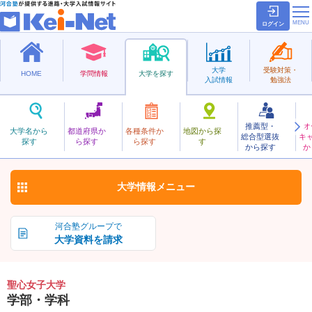
ログイン
大学
受験対策・
HOME
学問情報
大学を探す
入試情報
勉強法
推薦型・
オ
せいしんじょし
大学名から
都道府県か
各種条件か
地図から探
総合型選抜
キ
聖心女子大学
探す
ら探す
ら探す
す
私立
から探す
か
お気に入り
大学情報
メニュー
河合塾グループで
大学資料を請求
聖心女子大学
学部・学科