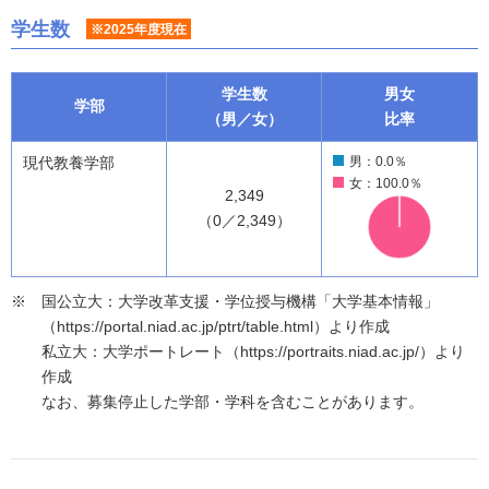
学生数
※2025年度現在
学生数
男女
学部
（男／女）
比率
現代教養学部
男：0.0％
女：100.0％
2,349
（0／2,349）
国公立大：大学改革支援・学位授与機構「大学基本情報」
（https://portal.niad.ac.jp/ptrt/table.html）より作成
私立大：大学ポートレート（https://portraits.niad.ac.jp/）より
作成
なお、募集停止した学部・学科を含むことがあります。