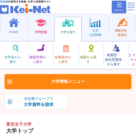
ログイン
大学
受験対策・
HOME
学問情報
大学を探す
入試情報
勉強法
推薦型・
オ
とうきょうじょし
大学名から
都道府県か
各種条件か
地図から探
総合型選抜
キ
東京女子大学
探す
ら探す
ら探す
す
私立
から探す
か
お気に入り
大学情報
メニュー
河合塾グループで
大学資料を請求
東京女子大学
大学トップ