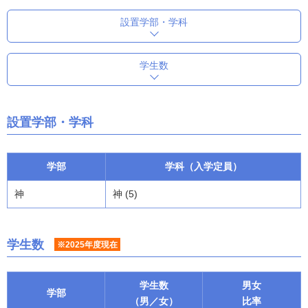
設置学部・学科
学生数
設置学部・学科
学部
学科（入学定員）
神
神 (5)
学生数
※2025年度現在
学生数
男女
学部
（男／女）
比率