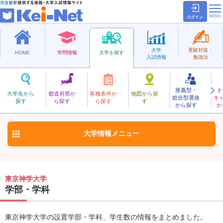
ログイン
大学
受験対策・
HOME
学問情報
大学を探す
入試情報
勉強法
推薦型・
オ
とうきょうしんがく
大学名から
都道府県か
各種条件か
地図から探
総合型選抜
キ
東京神学大学
探す
ら探す
ら探す
す
私立
から探す
か
お気に入り
大学情報
メニュー
東京神学大学
学部・学科
東京神学大学の設置学部・学科、学生数の情報をまとめました。