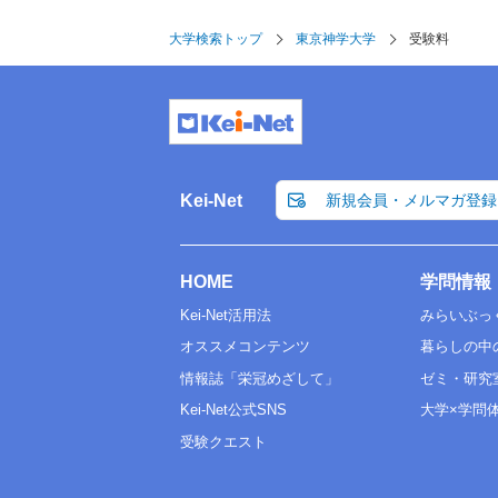
大学検索トップ
東京神学大学
受験料
Kei-Net
新規会員・メルマガ登録
HOME
学問情報
Kei-Net活用法
みらいぶっ
オススメコンテンツ
暮らしの中
情報誌「栄冠めざして」
ゼミ・研究
Kei-Net公式SNS
大学×学問
受験クエスト