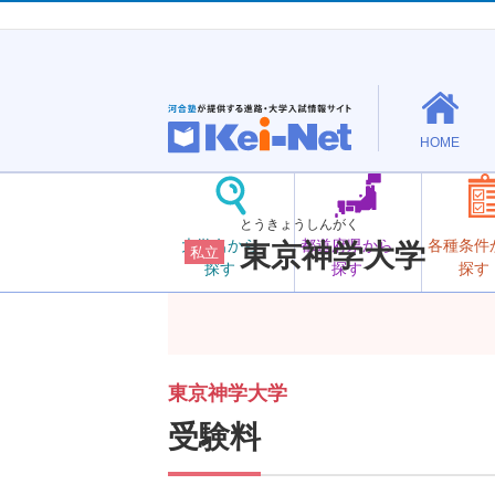
HOME
とうきょうしんがく
大学名から
都道府県から
各種条件
東京神学大学
私立
探す
探す
探す
東京神学大学
受験料