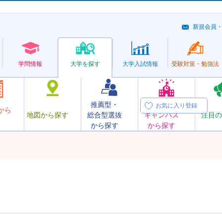
新規会員
学問情報
大学を探す
大学
入試情報
受験対策・
勉強法
推薦型・
オープン
お気に入り登録
から
地図から探す
総合型選抜
キャンパス
注目の
から探す
から探す