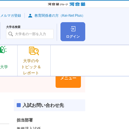
・メルマガ登録
教育関係者の方（Kei-Net Plus）
大学名検索
ログイン
大学の今
大学
トピック＆
レポート
大学情報
メニュー
入試お問い合わせ先
担当部署
教務課入試係