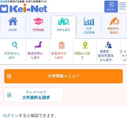
ログイン
大学
受験対策・
HOME
学問情報
大学を探す
入試情報
勉強法
推薦型・
オ
ほしやっか
大学名から
都道府県か
各種条件か
地図から探
総合型選抜
キ
星薬科大学
探す
ら探す
ら探す
す
私立
から探す
か
お気に入り
大学情報
メニュー
テレメールで
大学資料を請求
ログイン
すると確認できます。