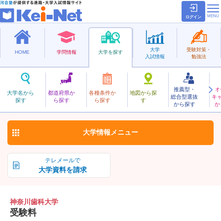
ログイン
大学
受験対策・
HOME
学問情報
大学を探す
入試情報
勉強法
推薦型・
オ
かながわしか
大学名から
都道府県か
各種条件か
地図から探
総合型選抜
キ
神奈川歯科大学
探す
ら探す
ら探す
す
私立
から探す
か
お気に入り
大学情報
メニュー
テレメールで
大学資料を請求
神奈川歯科大学
受験料