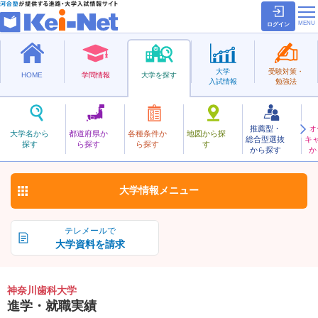
ログイン
大学
受験対策・
HOME
学問情報
大学を探す
入試情報
勉強法
推薦型・
オ
かながわしか
大学名から
都道府県か
各種条件か
地図から探
総合型選抜
キ
神奈川歯科大学
探す
ら探す
ら探す
す
私立
から探す
か
お気に入り
大学情報
メニュー
テレメールで
大学資料を請求
神奈川歯科大学
進学・就職実績