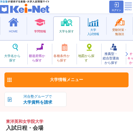
ログイン
大学
受験対策・
HOME
学問情報
大学を探す
入試情報
勉強法
推薦型・
オ
とうようえいわじょがくいん
大学名から
都道府県か
各種条件か
地図から探
総合型選抜
キ
東洋英和女学院大学
探す
ら探す
ら探す
す
私立
から探す
か
お気に入り
大学情報
メニュー
河合塾グループで
大学資料を請求
東洋英和女学院大学
入試日程・会場