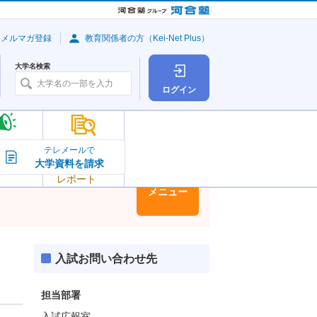
・メルマガ登録
教育関係者の方（Kei-Net Plus）
大学名検索
ログイン
大学の今
テレメールで
大学資料を請求
大学
トピック＆
レポート
大学情報
メニュー
入試お問い合わせ先
担当部署
入試広報室