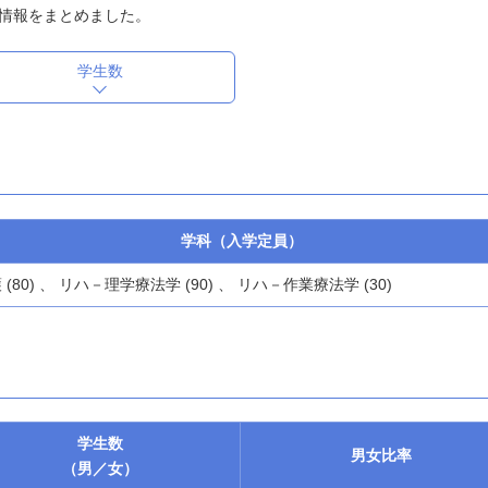
情報をまとめました。
学生数
学科（入学定員）
 (80) 、 リハ－理学療法学 (90) 、 リハ－作業療法学 (30)
学生数
男女
比率
（男／女）