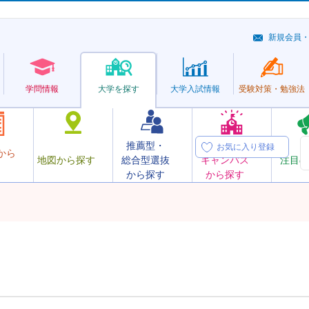
新規会員
学問情報
大学を探す
大学
入試情報
受験対策・
勉強法
推薦型・
オープン
お気に入り登録
から
地図から探す
総合型選抜
キャンパス
注目の
から探す
から探す