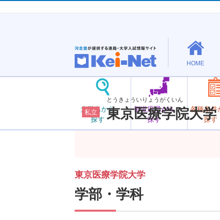
HOME
とうきょういりょうがくいん
大学名から
都道府県から
各種条件
東京医療学院大学
私立
探す
探す
探す
東京医療学院大学
学部・学科