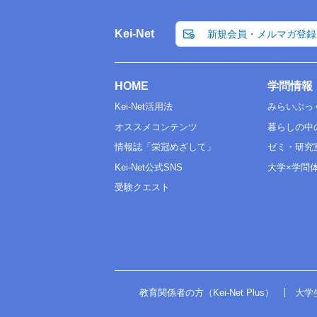
Kei-Net
新規会員・メルマガ登録
HOME
学問情報
Kei-Net活用法
みらいぶっ
オススメコンテンツ
暮らしの中
情報誌「栄冠めざして」
ゼミ・研究
Kei-Net公式SNS
大学×学問
受験クエスト
教育関係者の方（Kei-Net Plus）
大学