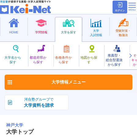
ログイン
大学
受験対策・
HOME
学問情報
大学を探す
入試情報
勉強法
推薦型・
オ
こうべ
大学名から
都道府県か
各種条件か
地図から探
総合型選抜
キ
神戸大学
探す
ら探す
ら探す
す
国立
から探す
か
お気に入り
大学情報
メニュー
河合塾グループで
大学資料を請求
神戸大学
大学トップ