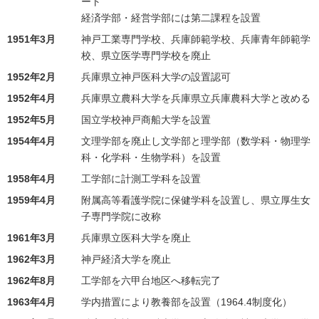
ート
経済学部・経営学部には第二課程を設置
1951年3月
神戸工業専門学校、兵庫師範学校、兵庫青年師範学
校、県立医学専門学校を廃止
1952年2月
兵庫県立神戸医科大学の設置認可
1952年4月
兵庫県立農科大学を兵庫県立兵庫農科大学と改める
1952年5月
国立学校神戸商船大学を設置
1954年4月
文理学部を廃止し文学部と理学部（数学科・物理学
科・化学科・生物学科）を設置
1958年4月
工学部に計測工学科を設置
1959年4月
附属高等看護学院に保健学科を設置し、県立厚生女
子専門学院に改称
1961年3月
兵庫県立医科大学を廃止
1962年3月
神戸経済大学を廃止
1962年8月
工学部を六甲台地区へ移転完了
1963年4月
学内措置により教養部を設置（1964.4制度化）