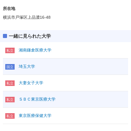
(得点率)
教科・科目数
1,2－2
所在地
「●」:必須、「○」:教科内選択、「◇」:他教科との選択
横浜市戸塚区上品濃16-48
「●1」「○1」「◇1」：はセットで1科目扱い
満点
200
一緒に見られた大学
英語資格・検定試験
R
◇
英語
外国
湘南鎌倉医療大学
L
（100）
私立
語
その他
IA
◇
①
埼玉大学
国立
I
数学
（100）
②
ⅡBC
◇
科目数
＊1
大妻女子大学
私立
国語
国語
範囲
ＳＢＣ東京医療大学
物理基礎
私立
化学基礎
理科基礎
生物基礎
東京医療保健大学
私立
地学基礎
理科
物理
◇
100（～200）
化学
●