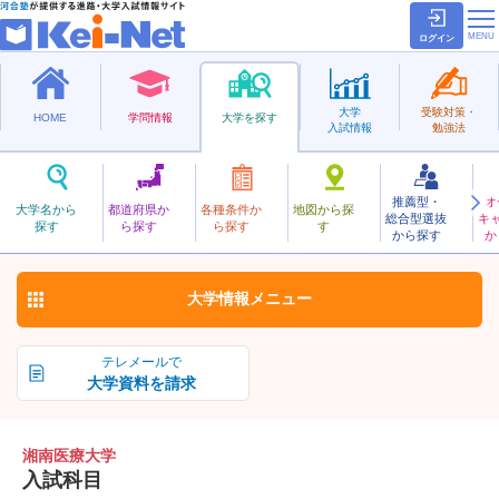
ログイン
大学
受験対策・
HOME
学問情報
大学を探す
入試情報
勉強法
推薦型・
オ
しょうなんいりょう
大学名から
都道府県か
各種条件か
地図から探
総合型選抜
キ
湘南医療大学
探す
ら探す
ら探す
す
私立
から探す
か
お気に入り
大学情報
メニュー
テレメールで
大学資料を請求
湘南医療大学
入試科目