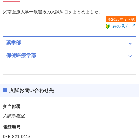
湘南医療大学一般選抜の入試科目をまとめました。
※2027年度入試
表の見方
薬学部
保健医療学部
共通テスト
一般
共通テスト（募集人員：5）
入試お問い合わせ先
共通テスト
担当部署
入試事務室
共通テスト
電話番号
ボーダー得点
045-821-0115
70(35%)
英資出願要件