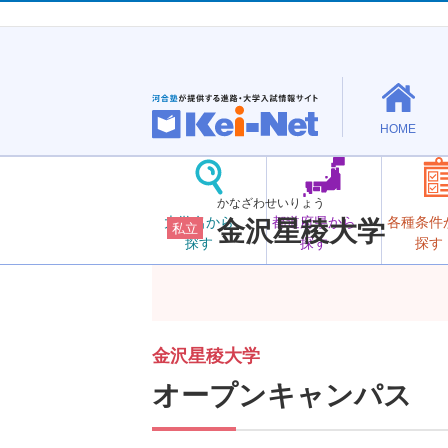
HOME
かなざわせいりょう
大学名から
都道府県から
各種条件
金沢星稜大学
私立
探す
探す
探す
金沢星稜大学
オープンキャンパス