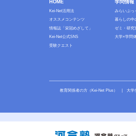
HOME
学問情報
Kei-Net活用法
みらいぶっ
オススメコンテンツ
暮らしの中
情報誌「栄冠めざして」
ゼミ・研究
Kei-Net公式SNS
大学×学問
受験クエスト
教育関係者の方（Kei-Net Plus）
大学