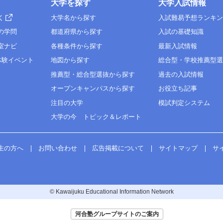
大学を探す
大学入試情報
く
大学名から探す
入試難易予想ランキ
の学問
都道府県から探す
入試の基礎知識
室ナビ
各種条件から探す
最新入試情報
体験イベント
地図から探す
総合型・学校推薦型
推薦型・総合型選抜から探す
過去の入試情報
オープンキャンパスから探す
お役立ち記事
注目の大学
模試判定システム
大学の今 トピック＆レポート
生の方へ
お問い合わせ
広告掲載について
サイトマップ
サ
© Kawaijuku Educational Information Network
河合塾グループサイトのご案内