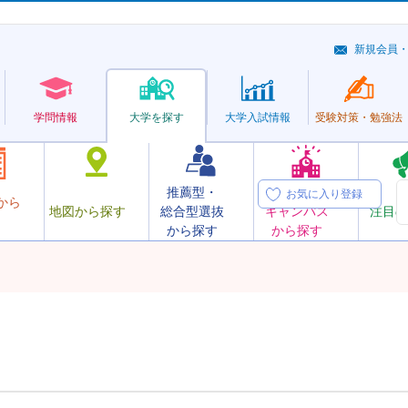
新規会員
学問情報
大学を探す
大学
入試情報
受験対策・
勉強法
推薦型・
オープン
お気に入り登録
から
地図から探す
総合型選抜
キャンパス
注目の
から探す
から探す