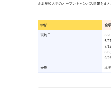
金沢星稜大学のオープンキャンパス情報をまと
学部
全
実施日
3/
6/2
7/1
8/8
9/2
会場
本