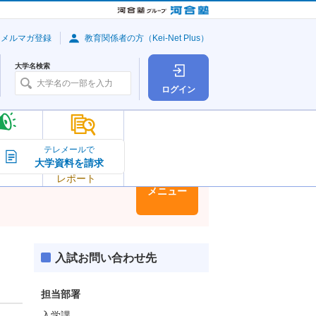
・メルマガ登録
教育関係者の方（Kei-Net Plus）
大学名検索
ログイン
大学の今
テレメールで
大学資料を請求
大学
トピック＆
レポート
大学情報
メニュー
入試お問い合わせ先
担当部署
入学課