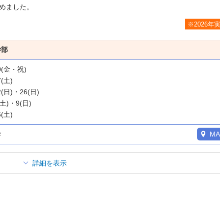
めました。
※2026年
学部
20(金・祝)
7(土)
2(日)・26(日)
(土)・9(日)
6(土)
学
MA
詳細を表示