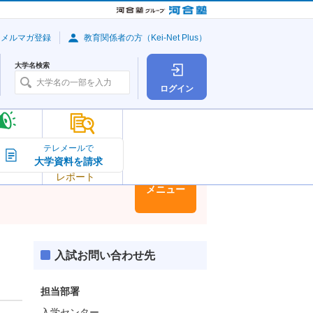
・メルマガ登録
教育関係者の方（Kei-Net Plus）
大学名検索
ログイン
大学の今
テレメールで
大学資料を請求
大学
トピック＆
レポート
大学情報
メニュー
入試お問い合わせ先
担当部署
入学センター