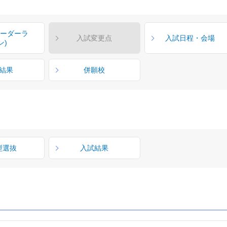
ボーダーラ
入試変更点
入試日程・会場
ン)
結果
併願校
型選抜
入試結果