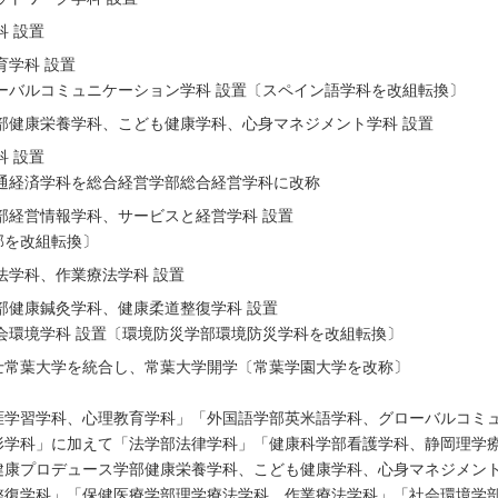
科 設置
育学科 設置
ーバルコミュニケーション学科 設置〔スペイン語学科を改組転換〕
部健康栄養学科、こども健康学科、心身マネジメント学科 設置
科 設置
通経済学科を総合経営学部総合経営学科に改称
部経営情報学科、サービスと経営学科 設置
部を改組転換〕
法学科、作業療法学科 設置
部健康鍼灸学科、健康柔道整復学科 設置
会環境学科 設置〔環境防災学部環境防災学科を改組転換〕
士常葉大学を統合し、常葉大学開学〔常葉学園大学を改称〕
涯学習学科、心理教育学科」「外国語学部英米語学科、グローバルコミ
形学科」に加えて「法学部法律学科」「健康科学部看護学科、静岡理学
健康プロデュース学部健康栄養学科、こども健康学科、心身マネジメン
整復学科」「保健医療学部理学療法学科、作業療法学科」「社会環境学