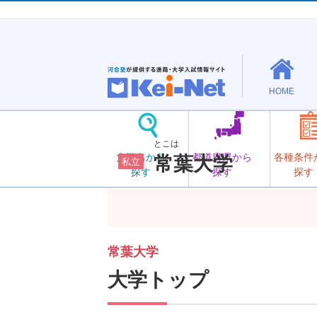
HOME
とこは
大学名から
都道府県から
各種条件
常葉大学
私立
探す
探す
探す
常葉大学
大学トップ