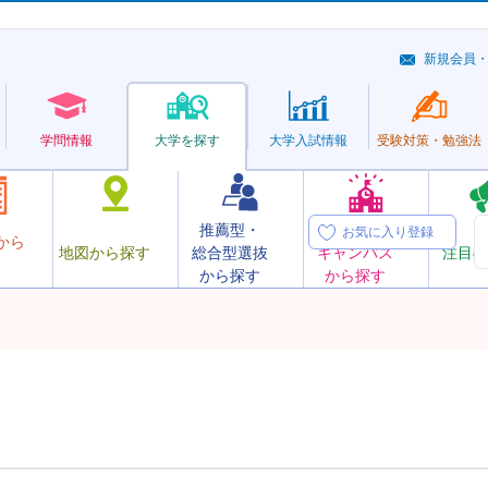
新規会員
学問情報
大学を探す
大学
入試情報
受験対策・
勉強法
推薦型・
オープン
お気に入り登録
から
地図から探す
総合型選抜
キャンパス
注目の
から探す
から探す