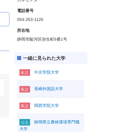
電話番号
054-263-1126
所在地
静岡市駿河区弥生町6番1号
一緒に見られた大学
中京学院大学
私立
長崎外国語大学
私立
関西学院大学
私立
静岡県立農林環境専門職
公立
大学