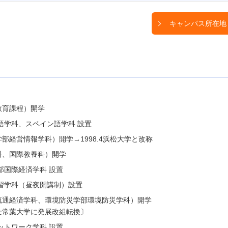
キャンパス所在地
教育課程）開学
語学科、スペイン語学科 設置
部経営情報学科）開学→1998.4浜松大学と改称
科、国際教養科）開学
部国際経済学科 設置
習学科（昼夜開講制）設置
流通経済学科、環境防災学部環境防災学科）開学
士常葉大学に発展改組転換〕
ットワーク学科 設置