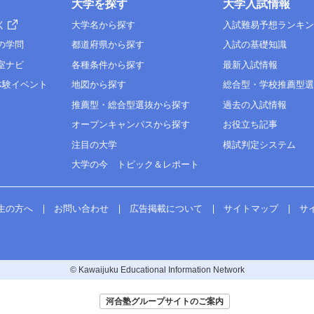
大学を探す
大学入試情報
く
大学名から探す
入試難易予想ランキ
の学問
都道府県から探す
入試の基礎知識
室ナビ
各種条件から探す
最新入試情報
体験イベント
地図から探す
総合型・学校推薦型
推薦型・総合型選抜から探す
過去の入試情報
オープンキャンパスから探す
お役立ち記事
注目の大学
模試判定システム
大学の今 トピック＆レポート
生の方へ
お問い合わせ
広告掲載について
サイトマップ
サ
© Kawaijuku Educational Information Network
河合塾グループサイトのご案内