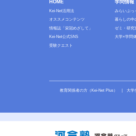
HOME
学問情報
Kei-Net活用法
みらいぶっ
オススメコンテンツ
暮らしの中
情報誌「栄冠めざして」
ゼミ・研究
Kei-Net公式SNS
大学×学問
受験クエスト
教育関係者の方（Kei-Net Plus）
大学