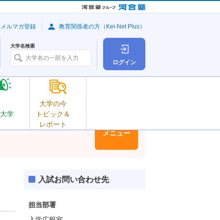
・メルマガ登録
教育関係者の方（Kei-Net Plus）
大学名検索
ログイン
大学の今
大学
トピック＆
レポート
大学情報
メニュー
入試お問い合わせ先
担当部署
入学広報室