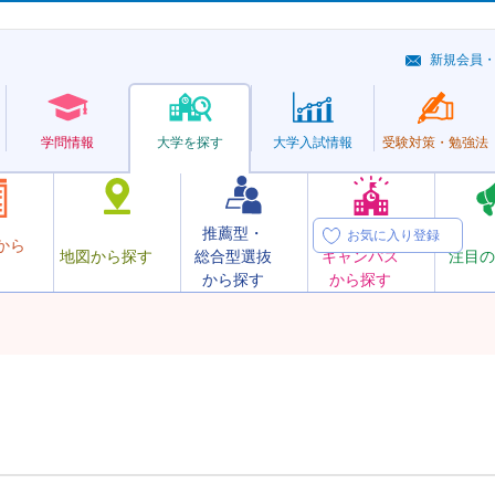
新規会員
学問情報
大学を探す
大学
入試情報
受験対策・
勉強法
推薦型・
オープン
お気に入り登録
から
地図から探す
総合型選抜
キャンパス
注目の
から探す
から探す