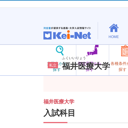
HOME
ふくいいりょう
大学名から
都道府県から
各種条件
福井医療大学
私立
探す
探す
探す
福井医療大学
入試科目