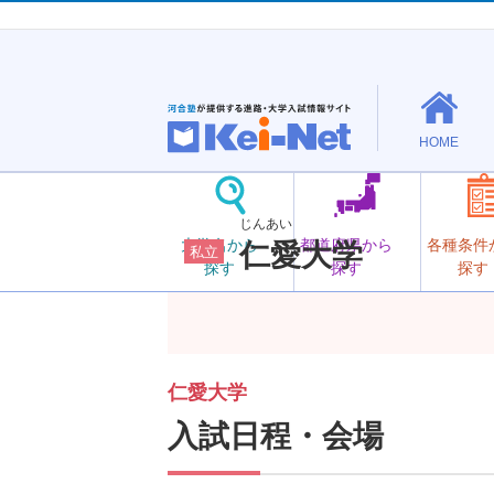
HOME
じんあい
大学名から
都道府県から
各種条件
仁愛大学
私立
探す
探す
探す
仁愛大学
入試日程・会場