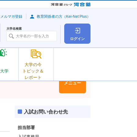
・メルマガ登録
教育関係者の方（Kei-Net Plus）
大学名検索
ログイン
大学の今
大学
トピック＆
レポート
大学情報
メニュー
入試お問い合わせ先
担当部署
入試事務局