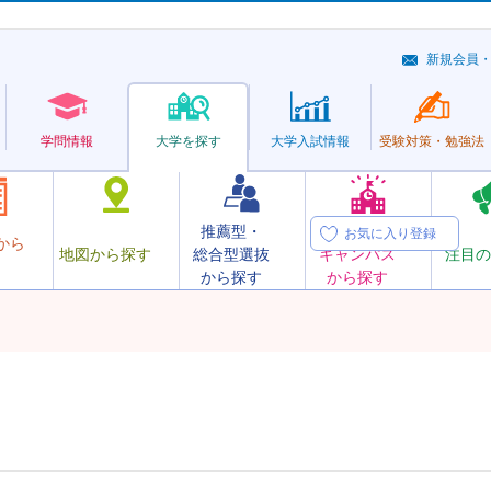
新規会員
学問情報
大学を探す
大学
入試情報
受験対策・
勉強法
推薦型・
オープン
お気に入り登録
から
地図から探す
総合型選抜
キャンパス
注目の
から探す
から探す