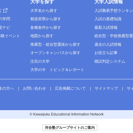
大学を探す
大学入試情報
く
大学名から探す
入試難易予想ランキ
の学問
都道府県から探す
入試の基礎知識
室ナビ
各種条件から探す
最新入試情報
体験イベント
地図から探す
総合型・学校推薦型
推薦型・総合型選抜から探す
過去の入試情報
オープンキャンパスから探す
お役立ち記事
注目の大学
模試判定システム
大学の今 トピック＆レポート
生の方へ
お問い合わせ
広告掲載について
サイトマップ
サ
© Kawaijuku Educational Information Network
河合塾グループサイトのご案内