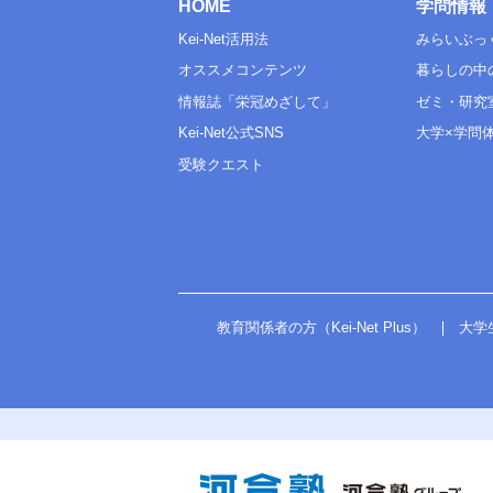
HOME
学問情報
Kei-Net活用法
みらいぶっ
オススメコンテンツ
暮らしの中
情報誌「栄冠めざして」
ゼミ・研究
Kei-Net公式SNS
大学×学問
受験クエスト
教育関係者の方（Kei-Net Plus）
大学