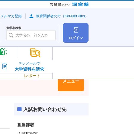
・メルマガ登録
教育関係者の方（Kei-Net Plus）
大学名検索
ログイン
大学の今
テレメールで
大学資料を請求
大学
トピック＆
レポート
大学情報
メニュー
入試お問い合わせ先
担当部署
入試広報室