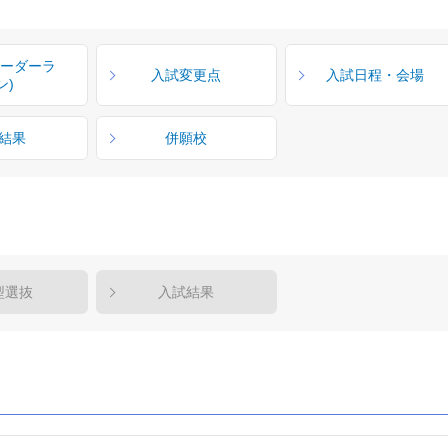
ボーダーラ
入試変更点
入試日程・会場
ン)
結果
併願校
型選抜
入試結果