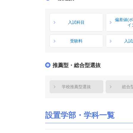
偏差値(
入試科目
イ
受験料
入試
推薦型・総合型選抜
学校推薦型選抜
総合
設置学部・学科一覧