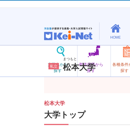
HOME
まつもと
大学名から
都道府県から
各種条件
松本大学
私立
探す
探す
探す
松本大学
大学トップ