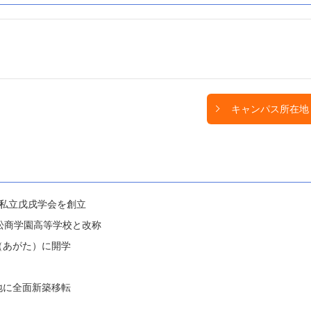
キャンパス所在地
に私立戊戌学会を創立
3松商学園高等学校と改称
（あがた）に開学
地に全面新築移転