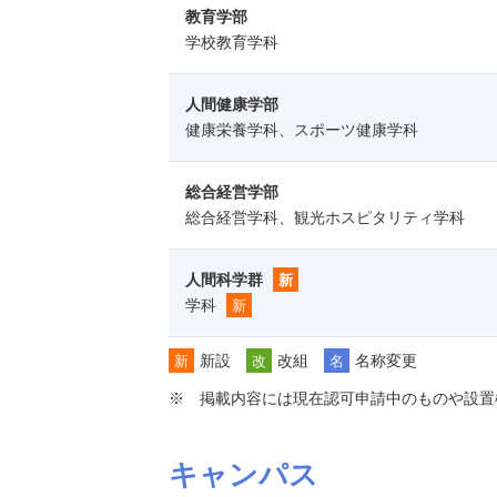
教育学部
学校教育学科
人間健康学部
健康栄養学科、スポーツ健康学科
総合経営学部
総合経営学科、観光ホスピタリティ学科
人間科学群
新
学科
新
新設
改組
名称変更
新
改
名
掲載内容には現在認可申請中のものや設置
キャンパス