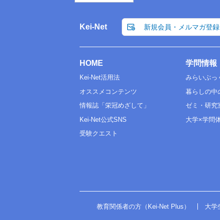
Kei-Net
新規会員・メルマガ登録
HOME
学問情報
Kei-Net活用法
みらいぶっ
オススメコンテンツ
暮らしの中
情報誌「栄冠めざして」
ゼミ・研究
Kei-Net公式SNS
大学×学問
受験クエスト
教育関係者の方（Kei-Net Plus）
大学