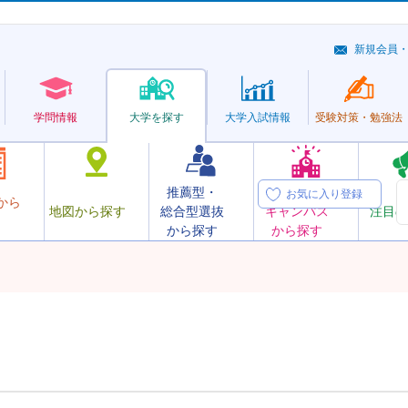
新規会員
学問情報
大学を探す
大学
入試情報
受験対策・
勉強法
推薦型・
オープン
お気に入り登録
から
地図から探す
総合型選抜
キャンパス
注目の
から探す
から探す