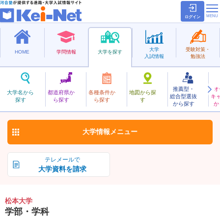
ログイン
大学
受験対策・
HOME
学問情報
大学を探す
入試情報
勉強法
推薦型・
オ
まつもと
大学名から
都道府県か
各種条件か
地図から探
総合型選抜
キ
松本大学
探す
ら探す
ら探す
す
私立
から探す
か
お気に入り
大学情報
メニュー
テレメールで
大学資料を請求
松本大学
学部・学科