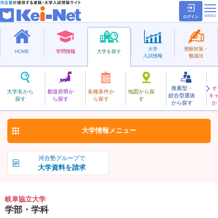
ログイン
大学
受験対策・
HOME
学問情報
大学を探す
入試情報
勉強法
推薦型・
オ
ぎふきょうりつ
大学名から
都道府県か
各種条件か
地図から探
総合型選抜
キ
岐阜協立大学
探す
ら探す
ら探す
す
私立
から探す
か
お気に入り
大学情報
メニュー
河合塾グループで
大学資料を請求
岐阜協立大学
学部・学科