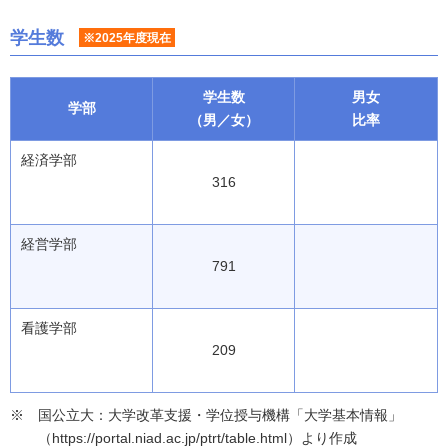
学生数
※2025年度現在
学生数
男女
学部
（男／女）
比率
経済学部
316
経営学部
791
看護学部
209
国公立大：大学改革支援・学位授与機構「大学基本情報」
（https://portal.niad.ac.jp/ptrt/table.html）より作成