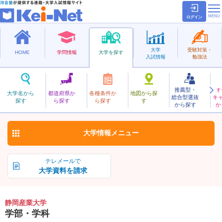
ログイン
大学
受験対策・
HOME
学問情報
大学を探す
入試情報
勉強法
推薦型・
オ
しずおかさんぎょう
大学名から
都道府県か
各種条件か
地図から探
総合型選抜
キ
静岡産業大学
探す
ら探す
ら探す
す
私立
から探す
か
お気に入り
大学情報
メニュー
テレメールで
大学資料を請求
静岡産業大学
学部・学科