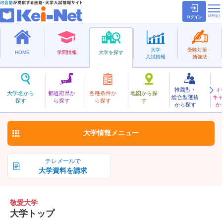
ログイン
大学
受験対策・
HOME
学問情報
大学を探す
入試情報
勉強法
推薦型・
オ
けいあい
大学名から
都道府県か
各種条件か
地図から探
総合型選抜
キ
敬愛大学
探す
ら探す
ら探す
す
私立
から探す
か
お気に入り
大学情報
メニュー
テレメールで
大学資料を請求
敬愛大学
大学トップ