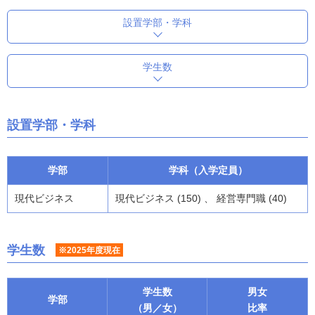
設置学部・学科
学生数
設置学部・学科
学部
学科（入学定員）
現代ビジネス
現代ビジネス (150) 、 経営専門職 (40)
学生数
※2025年度現在
学生数
男女
学部
（男／女）
比率