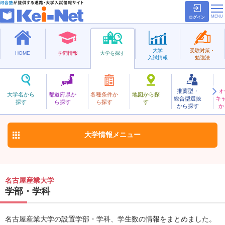
ログイン
大学
受験対策・
HOME
学問情報
大学を探す
入試情報
勉強法
推薦型・
オ
なごやさんぎょう
大学名から
都道府県か
各種条件か
地図から探
総合型選抜
キ
名古屋産業大学
探す
ら探す
ら探す
す
私立
から探す
か
お気に入り
大学情報
メニュー
名古屋産業大学
学部・学科
名古屋産業大学の設置学部・学科、学生数の情報をまとめました。