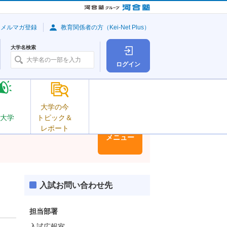
・メルマガ登録
教育関係者の方（Kei-Net Plus）
大学名検索
ログイン
大学の今
大学
トピック＆
レポート
大学情報
メニュー
入試お問い合わせ先
担当部署
入試広報室