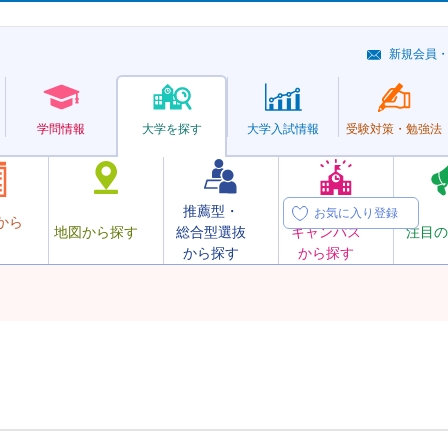
新規会員
学問情報
大学を探す
大学
入試情報
受験対策・
勉強法
推薦型・
オープン
お気に入り登録
から
地図から探す
総合型選抜
キャンパス
注目の
から探す
から探す