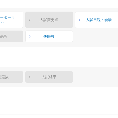
ボーダーラ
入試変更点
入試日程・会場
ン)
結果
併願校
型選抜
入試結果