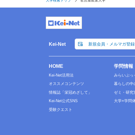
大学検索トップ
名古屋産業大学
Kei-Net
新規会員・メルマガ登録
HOME
学問情報
Kei-Net活用法
みらいぶっ
オススメコンテンツ
暮らしの中
情報誌「栄冠めざして」
ゼミ・研究
Kei-Net公式SNS
大学×学問
受験クエスト