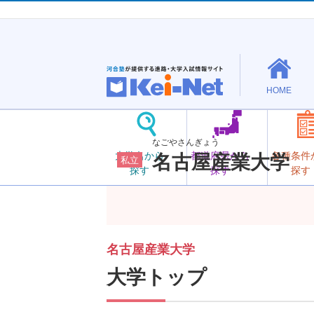
HOME
なごやさんぎょう
大学名から
都道府県から
各種条件
名古屋産業大学
私立
探す
探す
探す
名古屋産業大学
大学トップ