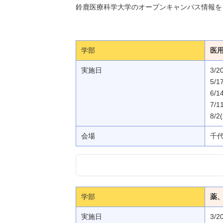
鈴鹿医療科学大学のオープンキャンパス情報を
学部
医用
実施日
3/
5/1
6/1
7/1
8/2
会場
千
学部
薬、
実施日
3/