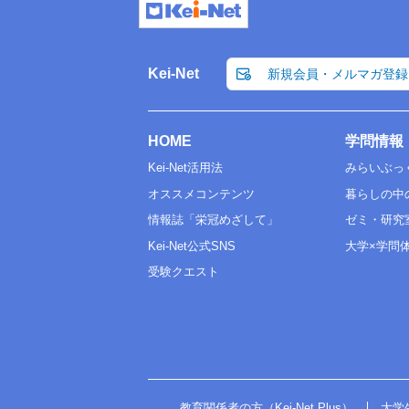
Kei-Net
新規会員・メルマガ登録
HOME
学問情報
Kei-Net活用法
みらいぶっ
オススメコンテンツ
暮らしの中
情報誌「栄冠めざして」
ゼミ・研究
Kei-Net公式SNS
大学×学問
受験クエスト
教育関係者の方（Kei-Net Plus）
大学