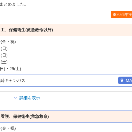
まとめました。
※2026年
工、保健衛生(救急救命以外)
20(金・祝)
7(日)
4(日)
1(土)
(日)・29(土)
代崎キャンパス
MA
詳細を表示
看護、保健衛生(救急救命)
20(金・祝)