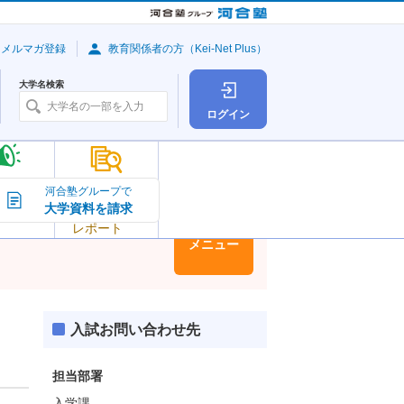
・メルマガ登録
教育関係者の方（Kei-Net Plus）
大学名検索
ログイン
大学の今
河合塾グループで
大学資料を請求
大学
トピック＆
レポート
大学情報
メニュー
入試お問い合わせ先
担当部署
入学課