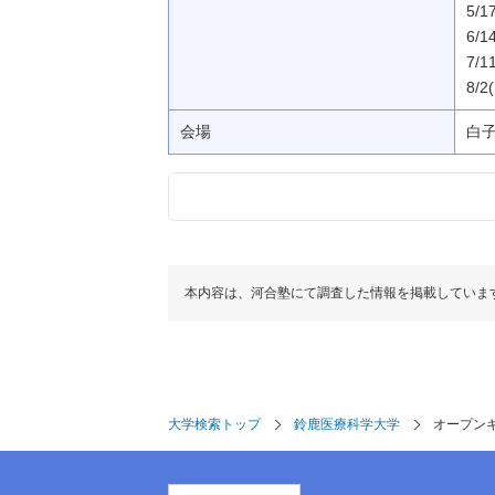
5/1
6/1
7/1
8/2
会場
白
本内容は、河合塾にて調査した情報を掲載していま
大学検索トップ
鈴鹿医療科学大学
オープン