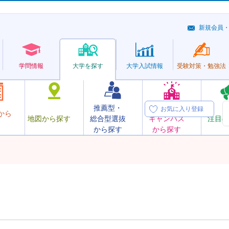
新規会員
学問情報
大学を探す
大学
入試情報
受験対策・
勉強法
推薦型・
オープン
お気に入り登録
から
地図から探す
総合型選抜
キャンパス
注目の
から探す
から探す