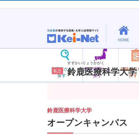
HOME
すずかいりょうかがく
大学名から
都道府県から
各種条件
鈴鹿医療科学大学
私立
探す
探す
探す
鈴鹿医療科学大学
オープンキャンパス