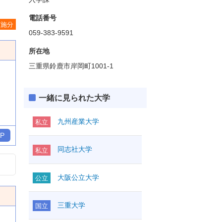
電話番号
実施分
059-383-9591
所在地
三重県鈴鹿市岸岡町1001-1
一緒に見られた大学
九州産業大学
私立
P
同志社大学
私立
大阪公立大学
公立
三重大学
国立