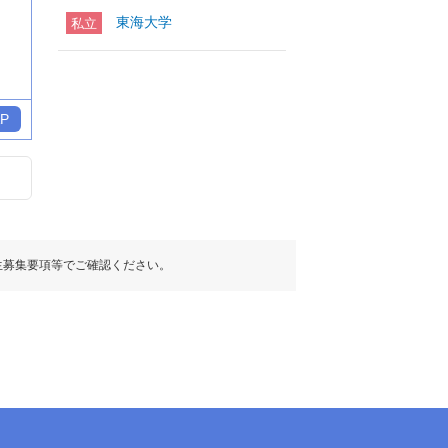
東海大学
私立
P
生募集要項等でご確認ください。