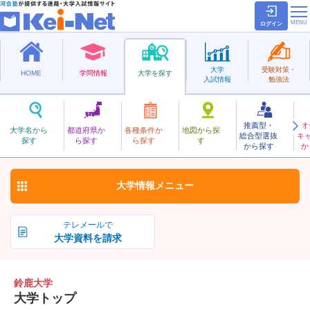
ログイン
大学
受験対策・
HOME
学問情報
大学を探す
入試情報
勉強法
推薦型・
オ
すずか
大学名から
都道府県か
各種条件か
地図から探
総合型選抜
キ
鈴鹿大学
探す
ら探す
ら探す
す
私立
から探す
か
お気に入り
大学情報
メニュー
テレメールで
大学資料を請求
鈴鹿大学
大学トップ