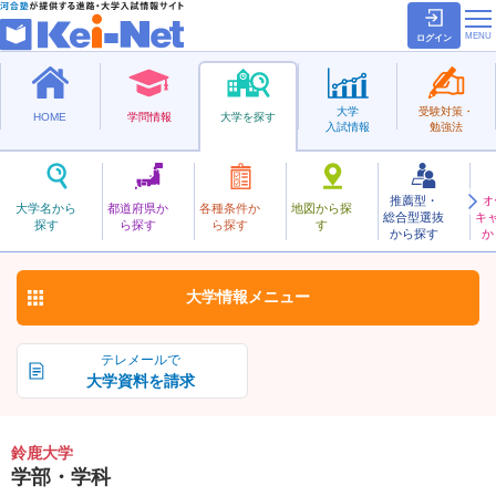
ログイン
大学
受験対策・
HOME
学問情報
大学を探す
入試情報
勉強法
推薦型・
オ
すずか
大学名から
都道府県か
各種条件か
地図から探
総合型選抜
キ
鈴鹿大学
探す
ら探す
ら探す
す
私立
から探す
か
お気に入り
大学情報
メニュー
テレメールで
大学資料を請求
鈴鹿大学
学部・学科